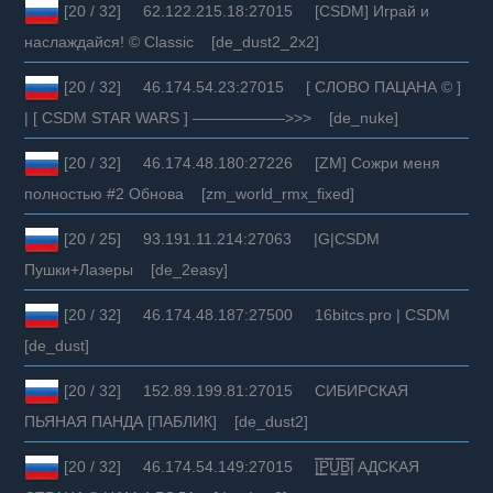
[20 / 32] 62.122.215.18:27015 [CSDM] Играй и
наслаждайся! © Classic [de_dust2_2x2]
[20 / 32] 46.174.54.23:27015 [ СЛОВО ПАЦАНА © ]
| [ CSDM STAR WARS ] ——————>>> [de_nuke]
[20 / 32] 46.174.48.180:27226 [ZM] Сожри меня
полностью #2 Обнова [zm_world_rmx_fixed]
[20 / 25] 93.191.11.214:27063 |G|CSDM
Пушки+Лазеры [de_2easy]
[20 / 32] 46.174.48.187:27500 16bitcs.pro | CSDM
[de_dust]
[20 / 32] 152.89.199.81:27015 СИБИРСКАЯ
ПЬЯНАЯ ПАНДА [ПАБЛИК] [de_dust2]
[20 / 32] 46.174.54.149:27015 |͇̿P͇̿U͇̿B͇̿| AДCKAЯ