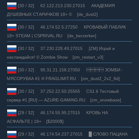
[30 / 32] 62.122.213.230:27015 АКАДЕМИЯ
ДУШЕВНЫХ СТАРИЧКОВ 18+ © [de_dust2]
[30 / 32] 46.174.52.5:27250 КРОВАВЫЙ ПАБЛИК
18+ STEAM | CSPRIVAL.RU [de_berzerker]
[30 / 32] 37.230.228.49:27015 [ZM] Играй и
наслаждайся! © Zombie Show [zm_restart_v3]
[30 / 32] 95.31.21.158:27050  ЗОМБИ -
МЯСОРУБКА #1 ® FRAGLIMIT.RU [zm_dust2_2x2_8d]
[30 / 32] 37.252.22.50:25565 CS1.6 Тестовый
сервер #1 [RU] — AZURE-GAMING.RU [zm_snowbase]
[29 / 32] 46.174.55.95:27015 KPOBЬ HA
АCФAЛЬTE | 18+ [$2000$]
[29 / 32] 46.174.54.237:27015 █ СЛОВО ПАЦАНА