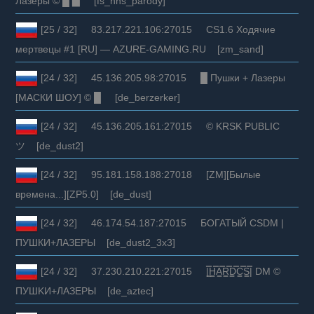
Лазеры © █ ▅ [fs_hns_parody]
[25 / 32] 83.217.221.106:27015 CS1.6 Ходячие
мертвецы #1 [RU] — AZURE-GAMING.RU [zm_sand]
[24 / 32] 45.136.205.98:27015 █ Пушки + Лазеры
[МАСКИ ШОУ] © █ [de_berzerker]
[24 / 32] 45.136.205.161:27015 © KRSK PUBLIC
ツ [de_dust2]
[24 / 32] 95.181.158.188:27018 [ZM][Былые
времена...][ZP5.0] [de_dust]
[24 / 32] 46.174.54.187:27015 БОГАТЫЙ CSDM |
ПУШКИ+ЛАЗЕРЫ [de_dust2_3x3]
[24 / 32] 37.230.210.221:27015 |͇̿H͇̿A͇̿R͇̿D͇̿C͇̿S͇̿| DM ©
ПУШKИ+ЛAЗEPЫ [de_aztec]