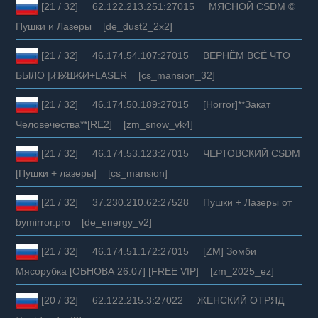
[21 / 32] 62.122.213.251:27015 МЯСНОЙ CSDM ©
Пушки и Лазеры [de_dust2_2x2]
[21 / 32] 46.174.54.107:27015 BEPHЁM BCЁ ЧTO
БЫЛO | ̷П̷У̷Ш̷K̷И+LASER [cs_mansion_32]
[21 / 32] 46.174.50.189:27015 [Horror]**Закат
Человечества**[RE2] [zm_snow_vk4]
[21 / 32] 46.174.53.123:27015 ЧЕРТОВСКИЙ CSDM
[Пушки + лазеры] [cs_mansion]
[21 / 32] 37.230.210.62:27528 Пушки + Лазеры от
bymirror.pro [de_energy_v2]
[21 / 32] 46.174.51.172:27015 [ZM] Зомби
Мясорубка [ОБНОВА 26.07] [FREE VIP] [zm_2025_ez]
[20 / 32] 62.122.215.3:27022 ЖЕНСКИЙ ОТРЯД