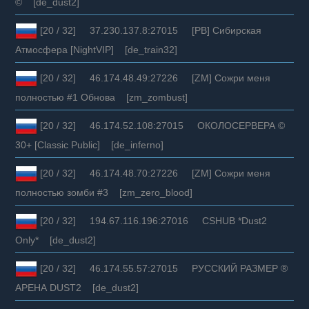
© [de_dust2]
[20 / 32] 37.230.137.8:27015 [PB] Сибирская
Атмосфера [NightVIP] [de_train32]
[20 / 32] 46.174.48.49:27226 [ZM] Сожри меня
полностью #1 Обнова [zm_zombust]
[20 / 32] 46.174.52.108:27015 ОКОЛОСЕРВЕРА ©
30+ [Classic Public] [de_inferno]
[20 / 32] 46.174.48.70:27226 [ZM] Сожри меня
полностью зомби #3 [zm_zero_blood]
[20 / 32] 194.67.116.196:27016 CSHUB *Dust2
Only* [de_dust2]
[20 / 32] 46.174.55.57:27015 РУССКИЙ РАЗМЕР ®
АРЕНА DUST2 [de_dust2]