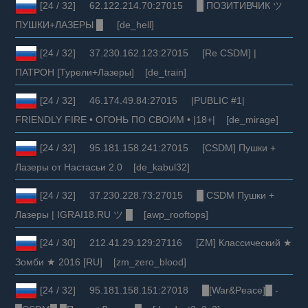
[24 / 32] 62.122.214.70:27015 █ ПОЗИТИВЧИК ツ
ПУШКИ+ЛАЗЕРЫ █ [de_hell]
[24 / 32] 37.230.162.123:27015 [Re CSDM] |
ПАТРОН [Турели+Лазеры] [de_train]
[24 / 32] 46.174.49.84:27015 |PUBLIC #1|
FRIENDLY FIRE • ОГОНЬ ПО СВОИМ • |18+| [de_mirage]
[24 / 32] 95.181.158.241:27015 [CSDM] Пушки +
Лазеры от Настасьи 2.0 [de_kabul32]
[24 / 32] 37.230.228.73:27015 █ CSDM Пушки +
Лазеры | IGRAI18.RU ツ █ [awp_rooftops]
[24 / 30] 212.41.29.129:27116 [ZM] Классический ★
Зомби ★ 2016 [RU] [zm_zero_blood]
[24 / 32] 95.181.158.151:27018 █[War&Peace]█ -