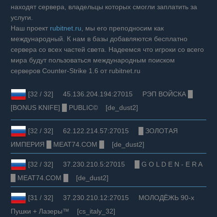
находят сервера, владельцы которых смогли заплатить за
услуги.
Наш проект
rubitnet.ru
, мы его преподносим как
международный. К нам в базы добавляются бесплатно
сервера со всех частей света. Надеемся что игроки со всего
мира будут пользоваться международным поиском
серверов Counter-Strike 1.6 от rubitnet.ru
[32 / 32] 45.136.204.194:27015 РЭП ВОЙСКА █
[BONUS KNIFE] █ PUBLIC© [de_dust2]
[32 / 32] 62.122.214.57:27015 █ ЗОЛОТАЯ
ИМПЕРИЯ █ MEAT74.COM █ [de_dust2]
[32 / 32] 37.230.210.5:27015 █ G O L D E N - E R A
█ MEAT74.COM █ [de_dust2]
[31 / 32] 37.230.210.12:27015 МОЛОДЁЖЬ 90-х
Пушки + Лазеры™ [cs_italy_32]