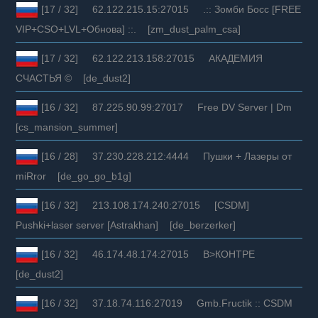
[17 / 32] 62.122.215.15:27015 .:: Зомби Босс [FREE
VIP+CSO+LVL+Обнова] ::. [zm_dust_palm_csa]
[17 / 32] 62.122.213.158:27015 АКАДЕМИЯ
СЧАСТЬЯ © [de_dust2]
[16 / 32] 87.225.90.99:27017 Free DV Server | Dm
[cs_mansion_summer]
[16 / 28] 37.230.228.212:4444 Пушки + Лазеры от
miRror [de_go_go_b1g]
[16 / 32] 213.108.174.240:27015 [CSDM]
Pushki+laser server [Astrakhan] [de_berzerker]
[16 / 32] 46.174.48.174:27015 В>КОНТРЕ
[de_dust2]
[16 / 32] 37.18.74.116:27019 Gmb.Fructik :: CSDM