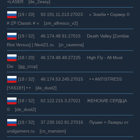
+LASER [de_2easy]
[19 / 20] 93.191.11.213:27023 « Зомби • Сервер ©
# ZP Classic # » [zm_alfresco_v2]
[19 / 32] 46.174.48.91:27015 Death Valley [Zombie
Riot Versus] | Next21.ru [zr_ravenna]
[18 / 20] 46.174.48.48:27225 High Fly - All Must
Die [gg_cccp]
[18 / 32] 46.174.53.245:27015 • • ANTISTRESS
[†AS18†] • • [de_dust2]
[18 / 32] 62.122.215.3:27021 ЖЕНСКИЕ СЕРДЦА
© [de_dust2]
[18 / 32] 37.230.162.81:27016 Пушки + Лазеры от
uralgamers.ru [cs_mansion]