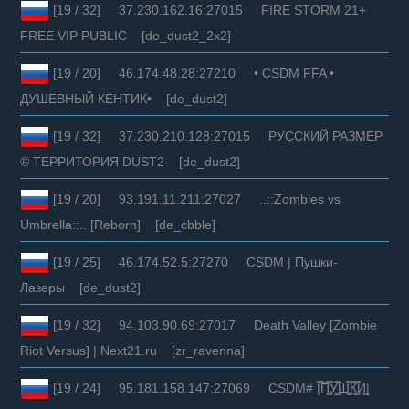
[19 / 32] 37.230.162.16:27015 FIRE STORM 21+
FREE VIP PUBLIC [de_dust2_2x2]
[19 / 20] 46.174.48.28:27210 • CSDM FFA •
ДУШЕВНЫЙ КЕНТИК• [de_dust2]
[19 / 32] 37.230.210.128:27015 РУССКИЙ РАЗМЕР
® ТЕРРИТОРИЯ DUST2 [de_dust2]
[19 / 20] 93.191.11.211:27027 ..::Zombies vs
Umbrella::.. [Reborn] [de_cbble]
[19 / 25] 46.174.52.5:27270 CSDM | Пушки-
Лазеры [de_dust2]
[19 / 32] 94.103.90.69:27017 Death Valley [Zombie
Riot Versus] | Next21.ru [zr_ravenna]
[19 / 24] 95.181.158.147:27069 CSDM# |̿П͇̿У͇̿Ш͇̿К͇̿И͇|