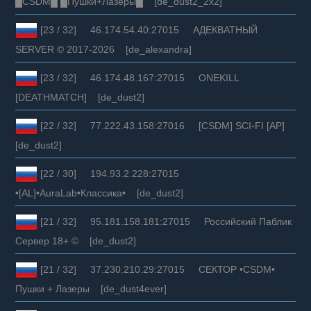
█CSDM█ █Пушки+Лазеры█ [de_dust2_2x2]
[23 / 32] 46.174.54.40:27015 АДЕКВАТНЫЙ
SERVER © 2017-2026 [de_alexandra]
[23 / 32] 46.174.48.167:27015 ONEKILL
[DEATHMATCH] [de_dust2]
[22 / 32] 77.222.43.158:27016 [CSDM] SCI-FI [AP]
[de_dust2]
[22 / 30] 194.93.2.228:27015
•[AL]•AuraLab•Классика• [de_dust2]
[21 / 32] 95.181.158.181:27015 Российский Паблик
Сервер 18+ © [de_dust2]
[21 / 32] 37.230.210.29:27015 СЕКТОР •CSDM•
Пушки + Лазеры [de_dust4ever]