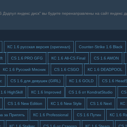
.6 Дэдпул яндекс диск" вы будите перенаправлены на сайт яндекс ди
КС 1.6 русская версия (оригинал)
Counter-Strike 1.6 Black
ft
CS 1.6 PRO GFG
КС 1.6 All-CS Final
CS 1.6 AMON
КС 1.6 Русский Мясник
CS 1.6 CSGO
КС 1.6 DEADPOOL
ic
CS 1.6 для девушек (GIRL)
КС 1.6 GOLD
CS 1.6 HeadS
1.6 HighSkill
КС 1.6 Improved
CS 1.6 от KondratStudio
CS
CS 1.6 New Edition
КС 1.6 New Style
CS 1.6 Next
КС 
ва за Припять
КС 1.6 Professional
CS 1.6 Путин
КС 1.6 R
r
КС 1.6 Stalker
CS 1.6 от Старого
КС 1.6 Steam
CS 1