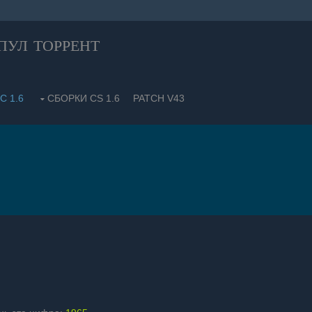
ул торрент
С 1.6
СБОРКИ CS 1.6
PATCH V43