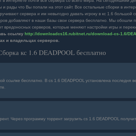
дят в интернете почти все сервера со всего мира. На сегодняшний д
ы и рады что Вы попали на этот сайт. Все остальные сборки в инт
ручивают сервера и им невыгодно давать игроку в кс 1.6 большой 
ров добавляют в наши базы свои сервера бесплатно. Мы обошли п
нет вредоносных серверов, которые меняют настройки игры и перек
равь ссылку
http://downloadcs16.rubitnet.ru/download-cs-1.6/D
ах и владельцах серверов.
. Сборка кс 1.6 DEADPOOL бесплатно
мой ссылке бесплатно. В cs 1.6 DEADPOOL установлена последня в
те.
оррент. Через программу торрент загрузить cs 1.6 DEADPOOL получит