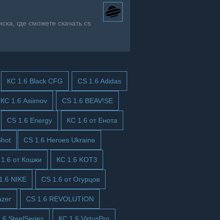
ска, где сможете скачать cs
КС 1.6 Black CFG
CS 1.6 Adidas
КС 1.6 Asiimov
CS 1.6 BEAV!SE
CS 1.6 Energy
КС 1.6 от Енота
hot
CS 1.6 Heroes Ukraine
 1.6 от Кошки
КС 1.6 KOT3
1.6 NIKE
CS 1.6 от Огурцов
azer
CS 1.6 REVOLUTION
.6 SteelSeries
КС 1.6 VirtusPro