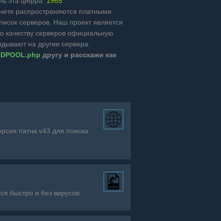
ень эта цифра:
1965
ернете распространяются платными
список серверов. Наш проект является
о качеству серверов официальную
идывают на другие сервера.
EADPOOL.php
другу и расскажи как
ерсия патча v43 для поиска
ся быстро и без вирусов.