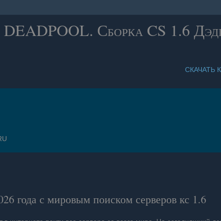
6 DEADPOOL. Сборка CS 1.6 Дэдп
СКАЧАТЬ К
RU
026 года с мировым поиском серверов кс 1.6