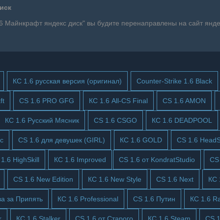
иск
.6 Майнкрафт яндекс диск" вы будите перенаправлены на сайт яндек
КС 1.6 русская версия (оригинал)
Counter-Strike 1.6 Black
ft
CS 1.6 PRO GFG
КС 1.6 All-CS Final
CS 1.6 AMON
КС 1.6 Русский Мясник
CS 1.6 CSGO
КС 1.6 DEADPOOL
ic
CS 1.6 для девушек (GIRL)
КС 1.6 GOLD
CS 1.6 HeadS
1.6 HighSkill
КС 1.6 Improved
CS 1.6 от KondratStudio
CS
CS 1.6 New Edition
КС 1.6 New Style
CS 1.6 Next
КС 
ва за Припять
КС 1.6 Professional
CS 1.6 Путин
КС 1.6 R
r
КС 1.6 Stalker
CS 1.6 от Старого
КС 1.6 Steam
CS 1