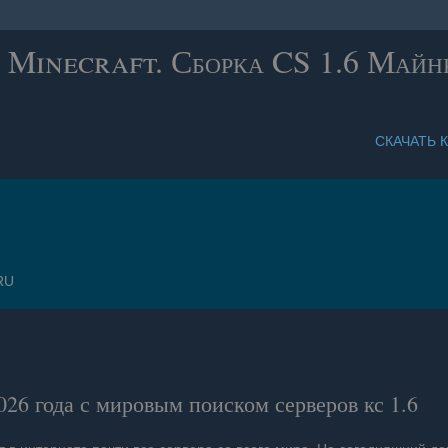
 Minecraft. Сборка CS 1.6 Майнк
СКАЧАТЬ К
RU
026 года с мировым поиском серверов кс 1.6