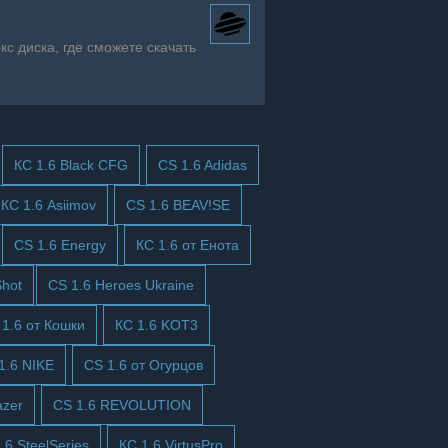
с диска, где сможете скачать
КС 1.6 Black CFG
CS 1.6 Adidas
КС 1.6 Asiimov
CS 1.6 BEAV!SE
CS 1.6 Energy
КС 1.6 от Енота
hot
CS 1.6 Heroes Ukraine
 1.6 от Кошки
КС 1.6 KOT3
1.6 NIKE
CS 1.6 от Огурцов
azer
CS 1.6 REVOLUTION
.6 SteelSeries
КС 1.6 VirtusPro