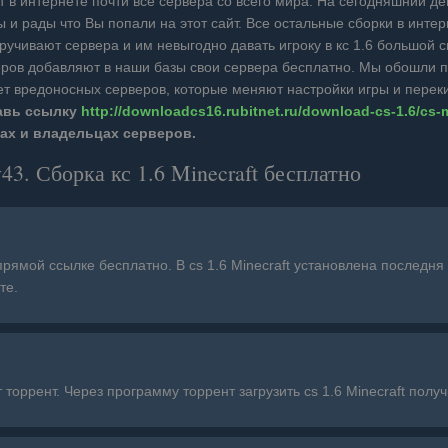
дят в интернете почти все сервера со всего мира. На сегодняшний д
ы и рады что Вы попали на этот сайт. Все остальные сборки в инт
ручивают сервера и им невыгодно давать игроку в кс 1.6 большой 
ров добавляют в наши базы свои сервера бесплатно. Мы обошли п
нет вредоносных серверов, которые меняют настройки игры и перек
равь ссылку
http://downloadcs16.rubitnet.ru/download-cs-1.6/cs-
ах и владельцах серверов.
43. Сборка кс 1.6 Minecraft бесплатно
прямой ссылке бесплатно. В cs 1.6 Minecraft установлена последня
те.
 торрент. Через программу торрент загрузить cs 1.6 Minecraft получ