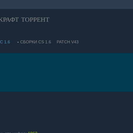
рафт торрент
С 1.6
СБОРКИ CS 1.6
PATCH V43