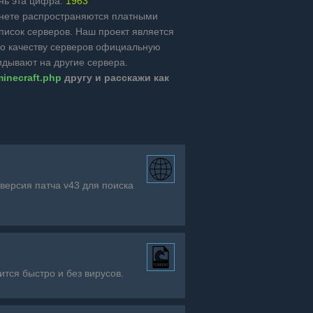
ень эта цифра:
1963
ернете распространяются платными
список серверов. Наш проект является
о качеству серверов официальную
идывают на другие сервера.
minecraft.php
другу и расскажи как
 версия патча v43 для поиска
ится быстро и без вирусов.