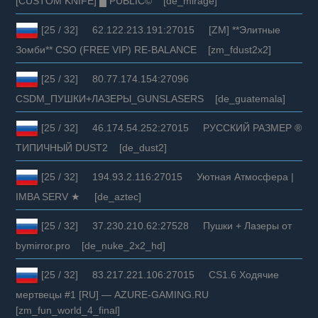
[CUSTOM KNIFE] █ PUBLIC© [de_mirage]
[25 / 32] 62.122.213.191:27015 [ZM] **Элитныe
Зoмби** CSO (FREE VIP) RE-BALANCE [zm_fdust2x2]
[25 / 32] 80.77.174.154:27096
CSDM_ПУШКИ+ЛАЗЕРЫ_GUNSLASERS [de_guatemala]
[25 / 32] 46.174.54.252:27015 РУССКИЙ РАЗМЕР ®
ТИПИЧНЫЙ DUST2 [de_dust2]
[25 / 32] 194.93.2.116:27015 Уютная Атмосфера |
IMBA SERV ★ [de_aztec]
[25 / 32] 37.230.210.62:27528 Пушки + Лазеры от
bymirror.pro [de_nuke_2x2_hd]
[25 / 32] 83.217.221.106:27015 CS1.6 Ходячие
мертвецы #1 [RU] — AZURE-GAMING.RU
[zm_fun_world_4_final]