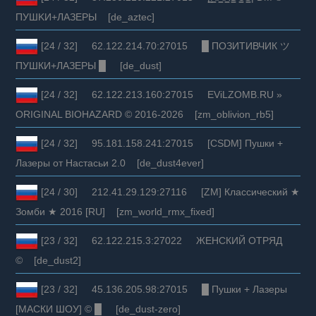
ПУШKИ+ЛAЗEPЫ [de_aztec]
[24 / 32] 62.122.214.70:27015 █ ПОЗИТИВЧИК ツ
ПУШКИ+ЛАЗЕРЫ █ [de_dust]
[24 / 32] 62.122.213.160:27015 EViLZOMB.RU »
ORIGINAL BIOHAZARD © 2016-2026 [zm_oblivion_rb5]
[24 / 32] 95.181.158.241:27015 [CSDM] Пушки +
Лазеры от Настасьи 2.0 [de_dust4ever]
[24 / 30] 212.41.29.129:27116 [ZM] Классический ★
Зомби ★ 2016 [RU] [zm_world_rmx_fixed]
[23 / 32] 62.122.215.3:27022 ЖЕНСКИЙ ОТРЯД
© [de_dust2]
[23 / 32] 45.136.205.98:27015 █ Пушки + Лазеры
[МАСКИ ШОУ] © █ [de_dust-zero]