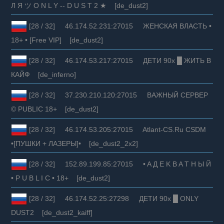
Л Я ツ O N L Y -- D U S T 2 ★ [de_dust2]
[28 / 32] 46.174.52.231:27015 ЖЕНСКАЯ ВЛАСТЬ •
18+ • [Free VIP] [de_dust2]
[28 / 32] 46.174.53.217:27015 ДЕТИ 90х █ ЖИТЬ В
КАЙФ [de_inferno]
[28 / 32] 37.230.210.120:27015 ВАЖНЫЙ СЕРВЕР
© PUBLIC 18+ [de_dust2]
[28 / 32] 46.174.53.205:27015 Atlant-CS.Ru CSDM
•[ПУШКИ + ЛАЗЕРЫ]• [de_dust2_2x2]
[28 / 32] 152.89.199.85:27015 • A Д E K B A T Н Ы Й
• P U B L I C • 18+ [de_dust2]
[28 / 32] 46.174.52.25:27298 ДЕТИ 90х █ ONLY
DUST2 [de_dust2_kaiff]