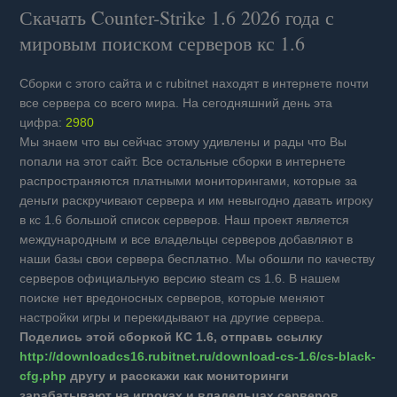
Скачать Counter-Strike 1.6
2026 года с
мировым поиском серверов кс 1.6
Сборки с этого сайта и с rubitnet находят в интернете почти
все сервера со всего мира. На сегодняшний день эта
цифра:
2980
Мы знаем что вы сейчас этому удивлены и рады что Вы
попали на этот сайт. Все остальные сборки в интернете
распространяются платными мониторингами, которые за
деньги раскручивают сервера и им невыгодно давать игроку
в кс 1.6 большой список серверов. Наш проект является
международным и все владельцы серверов добавляют в
наши базы свои сервера бесплатно. Мы обошли по качеству
серверов официальную версию steam cs 1.6. В нашем
поиске нет вредоносных серверов, которые меняют
настройки игры и перекидывают на другие сервера.
Поделись этой сборкой КС 1.6, отправь ссылку
http://downloadcs16.rubitnet.ru/download-cs-1.6/cs-black-
cfg.php
другу и расскажи как мониторинги
зарабатывают на игроках и владельцах серверов.