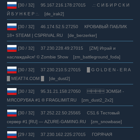
[30 / 32] 95.167.216.178:27015 .:: С И Б И Р С К И
Й Б У Н К Е Р ::. [de_irak2]
[30 / 32] 46.174.52.5:27250 КРОВАВЫЙ ПАБЛИК
18+ STEAM | CSPRIVAL.RU [de_berzerker]
[30 / 32] 37.230.228.49:27015 [ZM] Играй и
наслаждайся! © Zombie Show [zm_battleground_foda]
[30 / 32] 37.230.210.5:27015 █ G O L D E N - E R A
█ MEAT74.COM █ [de_dust2]
[30 / 32] 95.31.21.158:27050  ЗОМБИ -
МЯСОРУБКА #1 ® FRAGLIMIT.RU [zm_dust2_2x2]
[30 / 32] 37.252.22.50:25565 CS1.6 Тестовый
сервер #1 [RU] — AZURE-GAMING.RU [zm_snowbase]
[29 / 32] 37.230.162.225:27015 ГОРЯЧАЯ