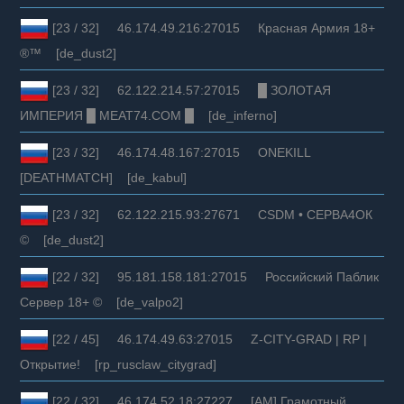
[23 / 32] 46.174.49.216:27015 Красная Армия 18+
®™ [de_dust2]
[23 / 32] 62.122.214.57:27015 █ ЗОЛОТАЯ
ИМПЕРИЯ █ MEAT74.COM █ [de_inferno]
[23 / 32] 46.174.48.167:27015 ONEKILL
[DEATHMATCH] [de_kabul]
[23 / 32] 62.122.215.93:27671 CSDM • СЕРВА4ОК
© [de_dust2]
[22 / 32] 95.181.158.181:27015 Российский Паблик
Сервер 18+ © [de_valpo2]
[22 / 45] 46.174.49.63:27015 Z-CITY-GRAD | RP |
Открытие! [rp_rusclaw_citygrad]
[22 / 32] 46.174.52.18:27227 [AM] Грамотный