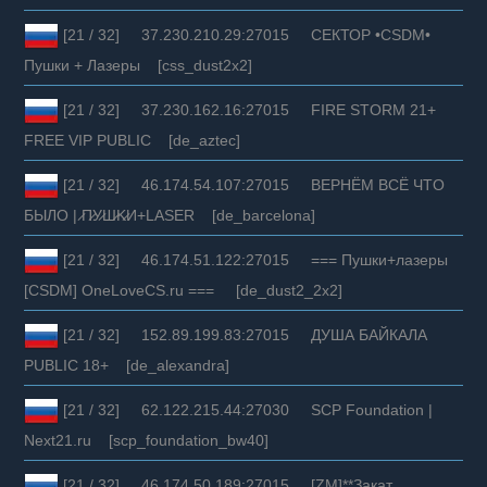
[21 / 32] 37.230.210.29:27015 СЕКТОР •CSDM•
Пушки + Лазеры [css_dust2x2]
[21 / 32] 37.230.162.16:27015 FIRE STORM 21+
FREE VIP PUBLIC [de_aztec]
[21 / 32] 46.174.54.107:27015 BEPHЁM BCЁ ЧTO
БЫЛO | ̷П̷У̷Ш̷K̷И+LASER [de_barcelona]
[21 / 32] 46.174.51.122:27015 === Пушки+лазеры
[CSDM] OneLoveCS.ru === [de_dust2_2x2]
[21 / 32] 152.89.199.83:27015 ДУША БАЙКАЛА
PUBLIC 18+ [de_alexandra]
[21 / 32] 62.122.215.44:27030 SCP Foundation |
Next21.ru [scp_foundation_bw40]
[21 / 32] 46.174.50.189:27015 [ZM]**Закат