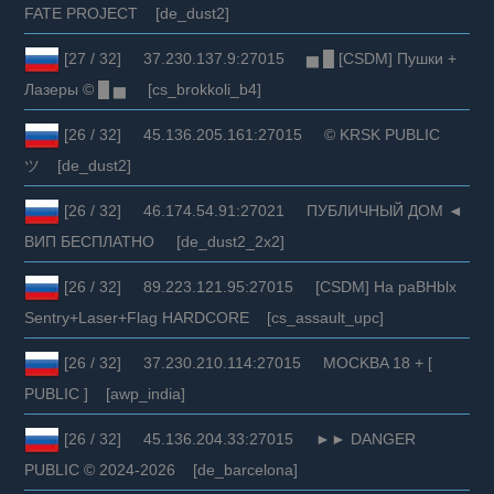
FATE PROJECT [de_dust2]
[27 / 32] 37.230.137.9:27015 ▅ █ [CSDM] Пушки +
Лазеры © █ ▅ [cs_brokkoli_b4]
[26 / 32] 45.136.205.161:27015 © KRSK PUBLIC
ツ [de_dust2]
[26 / 32] 46.174.54.91:27021 ПУБЛИЧНЫЙ ДОМ ◄
ВИП БЕСПЛАТНО [de_dust2_2x2]
[26 / 32] 89.223.121.95:27015 [CSDM] Ha paBHblx
Sentry+Laser+Flag HARDCORE [cs_assault_upc]
[26 / 32] 37.230.210.114:27015 MOCKBA 18 + [
PUBLIC ] [awp_india]
[26 / 32] 45.136.204.33:27015 ►► DANGER
PUBLIC © 2024-2026 [de_barcelona]