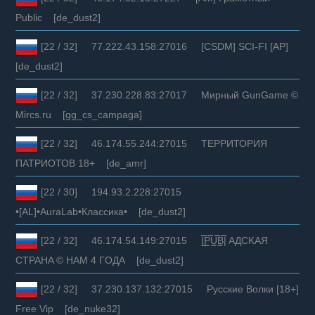
Public [de_dust2]
[22 / 32] 77.222.43.158:27016 [CSDM] SCI-FI [AP]
[de_dust2]
[22 / 32] 37.230.228.83:27017 Мирный GunGame ©
Mircs.ru [gg_cs_campaga]
[22 / 32] 46.174.55.244:27015 ТЕРРИТОРИЯ
ПАТРИОТОВ 18+ [de_amr]
[22 / 30] 194.93.2.228:27015
•[AL]•AuraLab•Классика• [de_dust2]
[22 / 32] 46.174.54.149:27015 |͇̿P͇̿U͇̿B͇̿| AДCKAЯ
CTPAHA © HAM 4 ГOДA [de_dust2]
[22 / 32] 37.230.137.132:27015 Русские Волки [18+]
Free Vip [de_nuke32]