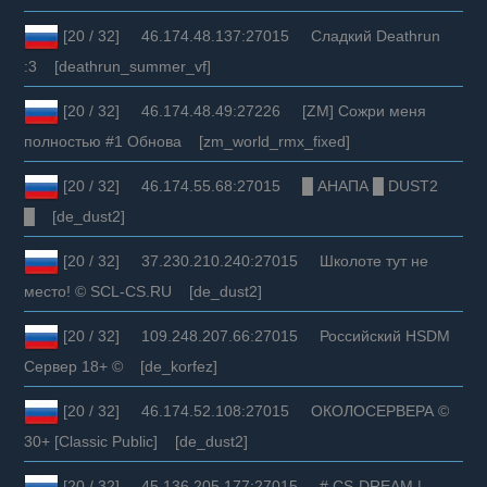
[20 / 32] 46.174.48.137:27015 Сладкий Deathrun
:3 [deathrun_summer_vf]
[20 / 32] 46.174.48.49:27226 [ZM] Сожри меня
полностью #1 Обнова [zm_world_rmx_fixed]
[20 / 32] 46.174.55.68:27015 █ АНАПА █ DUST2
█ [de_dust2]
[20 / 32] 37.230.210.240:27015 Школоте тут не
место! © SCL-CS.RU [de_dust2]
[20 / 32] 109.248.207.66:27015 Российский HSDM
Сервер 18+ © [de_korfez]
[20 / 32] 46.174.52.108:27015 ОКОЛОСЕРВЕРА ©
30+ [Classic Public] [de_dust2]
[20 / 32] 45.136.205.177:27015 # CS-DREAM |