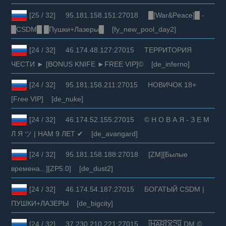
[25 / 32] 95.181.158.151:27018 █[War&Peace]█ -
█CSDM█ █Пушки+Лазеры█ [fy_new_pool_day2]
[24 / 32] 46.174.48.127:27015 ТЕРРИТОРИЯ
ЧЕСТИ ► [BONUS KNIFE ►FREE VIP]© [de_inferno]
[24 / 32] 95.181.158.211:27015 НОВИЧОК 18+
[Free VIP] [de_nuke]
[24 / 32] 46.174.52.155:27015 © Н О В А Я - З Е М
Л Я ツ | НАМ 9 ЛЕТ ✔ [de_avangard]
[24 / 32] 95.181.158.188:27018 [ZM][Былые
времена...][ZP5.0] [de_dust2]
[24 / 32] 46.174.54.187:27015 БОГАТЫЙ CSDM |
ПУШКИ+ЛАЗЕРЫ [de_bigcity]
[24 / 32] 37.230.210.221:27015 |͇̿H͇̿A͇̿R͇̿D͇̿C͇̿S͇̿| DM ©