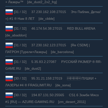
+ Лазеры™ [de_dust2_2x2_frg]
[31 / 32] 37.230.162.108:27015 Это Паблик, Детка!
=) #1 ® Нам 8 ЛЕТ [de_cbble]
[31 / 32] 46.174.54.38:27015 RED BULL ARENA
[de_abaddon]
[31 / 32] 37.230.162.123:27015 [Re CSDM] |
ПАТРОН [Турели+Лазеры] [de_barcelona]
[31 / 32] 5.35.83.2:27087 РУССКИЙ РАЗМЕР ® RR-
GAME.RU [de_dust2]
[30 / 32] 95.31.21.158:27019  ПУШКИ +
ЛАЗЕРЫ #4 ® FRAGLIMIT.RU [de_sona]
[30 / 32] 194.87.131.50:25565 CS1.6 Зомби Мясо
#1 [RU] — AZURE-GAMING.RU [zm_desert_2011]