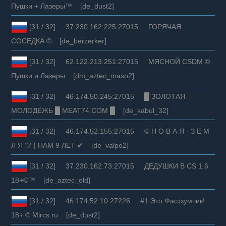
Пушки + Лазеры™ [de_dust2]
[31 / 32] 37.230.162.225:27015 ГОРЯЧАЯ
СОСЕДКА © [de_berzerker]
[31 / 32] 62.122.213.251:27015 МЯСНОЙ CSDM ©
Пушки и Лазеры [dm_aztec_maso2]
[31 / 32] 46.174.50.245:27015 █ ЗОЛОТАЯ
МОЛОДЁЖЬ █ MEAT74.COM █ [de_kabul_32]
[31 / 32] 46.174.52.155:27015 © Н О В А Я - З Е М
Л Я ツ | НАМ 9 ЛЕТ ✔ [de_valpo2]
[31 / 32] 37.230.162.73:27015 ДЕДУШКИ В CS 1.6
18+©™ [de_aztec_old]
[31 / 32] 46.174.52.10:27226 #1 Это Фастзумчик!
18+ © Mircs.ru [de_dust2]