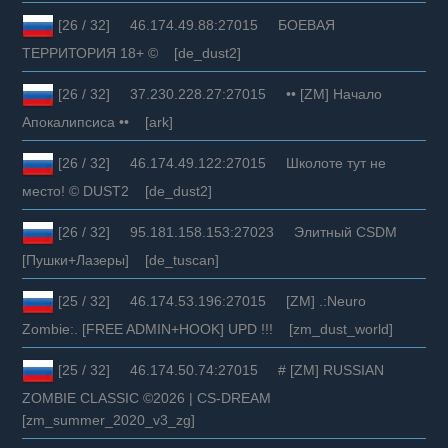
[26 / 32] 46.174.49.88:27015 БОЕВАЯ
ТЕРРИТОРИЯ 18+ © [de_dust2]
[26 / 32] 37.230.228.27:27015 •• [ZM] Начало
Апокалипсиса •• [ark]
[26 / 32] 46.174.49.122:27015 Школоте тут не
место! © DUST2 [de_dust2]
[26 / 32] 95.181.158.153:27023 Элитный CSDM
[Пушки+Лазеры] [de_tuscan]
[25 / 32] 46.174.53.196:27015 [ZM] .:Neuro
Zombie:. [FREE ADMIN+HOOK] UPD !!! [zm_dust_world]
[25 / 32] 46.174.50.74:27015 # [ZM] RUSSIAN
ZOMBIE CLASSIC ©2026 | CS-DREAM
[zm_summer_2020_v3_zg]