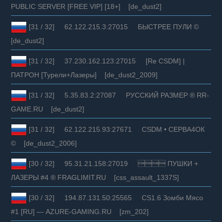
PUBLIC SERVER [FREE VIP] [18+] [de_dust2]
[31 / 32] 62.122.215.3:27015 БЫСТРЕЕ ПУЛИ ©
[de_dust2]
[31 / 32] 37.230.162.123:27015 [Re CSDM] |
ПАТРОН [Турели+Лазеры] [de_dust2_2009]
[31 / 32] 5.35.83.2:27087 РУССКИЙ РАЗМЕР ® RR-
GAME.RU [de_dust2]
[31 / 32] 62.122.215.93:27671 CSDM • СЕРВА4ОК
© [de_dust2_2006]
[30 / 32] 95.31.21.158:27019  ПУШКИ +
ЛАЗЕРЫ #4 ® FRAGLIMIT.RU [css_assault_1337S]
[30 / 32] 194.87.131.50:25565 CS1.6 Зомби Мясо
#1 [RU] — AZURE-GAMING.RU [zm_202]