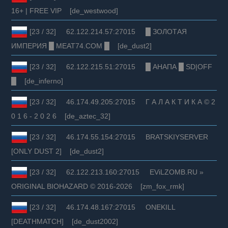
16+ | FREE VIP [de_westwood]
[23 / 32] 62.122.214.57:27015 █ ЗОЛОТАЯ
ИМПЕРИЯ █ MEAT74.COM █ [de_dust2]
[23 / 32] 62.122.215.51:27015 █ АНАПА █ SD|OFF
█ [de_inferno]
[23 / 32] 46.174.49.205:27015 Г А Л А К Т И К А © 2
0 1 6 - 2 0 2 6 [de_aztec_32]
[23 / 32] 46.174.55.154:27015 BRATSKIYSERVER
[ONLY DUST 2] [de_dust2]
[23 / 32] 62.122.213.160:27015 EViLZOMB.RU »
ORIGINAL BIOHAZARD © 2016-2026 [zm_fox_rmk]
[23 / 32] 46.174.48.167:27015 ONEKILL
[DEATHMATCH] [de_dust2002]