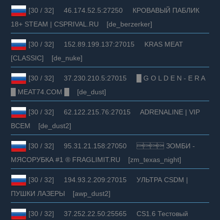
[30 / 32] 46.174.52.5:27250 КРОВАВЫЙ ПАБЛИК
18+ STEAM | CSPRIVAL.RU [de_berzerker]
[30 / 32] 152.89.199.137:27015 KRAS MEAT
[СLASSIC] [de_nuke]
[30 / 32] 37.230.210.5:27015 █ G O L D E N - E R A
█ MEAT74.COM █ [de_dust]
[30 / 32] 62.122.215.76:27015 ADRENALINE | VIP
ВСЕМ [de_dust2]
[30 / 32] 95.31.21.158:27050  ЗОМБИ -
МЯСОРУБКА #1 ® FRAGLIMIT.RU [zm_texas_night]
[30 / 32] 194.93.2.209:27015 УЛЬТРА CSDM |
ПУШКИ ЛАЗЕРЫ [awp_dust2]
[30 / 32] 37.252.22.50:25565 CS1.6 Тестовый