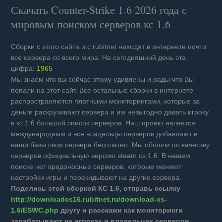
Скачать Counter-Strike 1.6
2026 года с
мировым поиском серверов кс 1.6
Сборки с этого сайта и с rubitnet находят в интернете почти
все сервера со всего мира. На сегодняшний день эта
цифра:
1965
Мы знаем что вы сейчас этому удивлены и рады что Вы
попали на этот сайт. Все остальные сборки в интернете
распространяются платными мониторингами, которые за
деньги раскручивают сервера и им невыгодно давать игроку
в кс 1.6 большой список серверов. Наш проект является
международным и все владельцы серверов добавляют в
наши базы свои сервера бесплатно. Мы обошли по качеству
серверов официальную версию steam cs 1.6. В нашем
поиске нет вредоносных серверов, которые меняют
настройки игры и перекидывают на другие сервера.
Поделись этой сборкой КС 1.6, отправь ссылку
http://downloadcs16.rubitnet.ru/download-cs-
1.6/ESWC.php
другу и расскажи как мониторинги
зарабатывают на игроках и владельцах серверов.