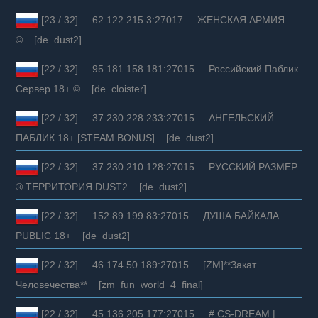
[23 / 32] 62.122.215.3:27017 ЖЕНСКАЯ АРМИЯ
© [de_dust2]
[22 / 32] 95.181.158.181:27015 Российский Паблик
Сервер 18+ © [de_cloister]
[22 / 32] 37.230.228.233:27015 АНГЕЛЬСКИЙ
ПАБЛИК 18+ [STEAM BONUS] [de_dust2]
[22 / 32] 37.230.210.128:27015 РУССКИЙ РАЗМЕР
® ТЕРРИТОРИЯ DUST2 [de_dust2]
[22 / 32] 152.89.199.83:27015 ДУША БАЙКАЛА
PUBLIC 18+ [de_dust2]
[22 / 32] 46.174.50.189:27015 [ZM]**Закат
Человечества** [zm_fun_world_4_final]
[22 / 32] 45.136.205.177:27015 # CS-DREAM |