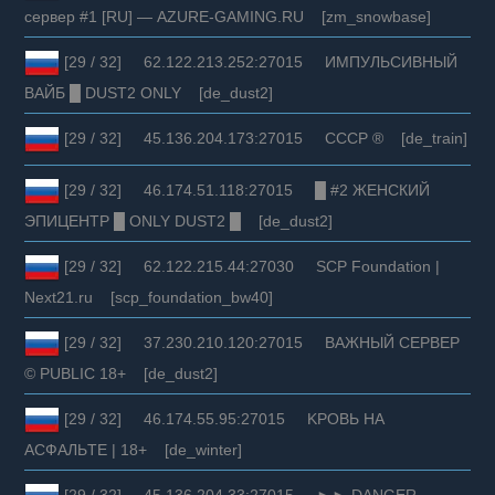
сервер #1 [RU] — AZURE-GAMING.RU [zm_snowbase]
[29 / 32] 62.122.213.252:27015 ИМПУЛЬСИВНЫЙ
ВАЙБ █ DUST2 ONLY [de_dust2]
[29 / 32] 45.136.204.173:27015 СССР ® [de_train]
[29 / 32] 46.174.51.118:27015 █ #2 ЖЕНСКИЙ
ЭПИЦЕНТР █ ONLY DUST2 █ [de_dust2]
[29 / 32] 62.122.215.44:27030 SCP Foundation |
Next21.ru [scp_foundation_bw40]
[29 / 32] 37.230.210.120:27015 ВАЖНЫЙ СЕРВЕР
© PUBLIC 18+ [de_dust2]
[29 / 32] 46.174.55.95:27015 KPOBЬ HA
АCФAЛЬTE | 18+ [de_winter]
[29 / 32] 45.136.204.33:27015 ►► DANGER